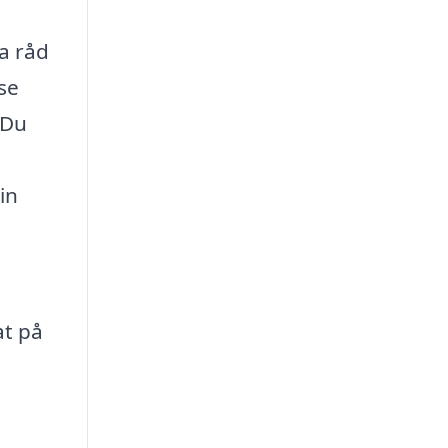
ha råd
se
 Du
in
at på