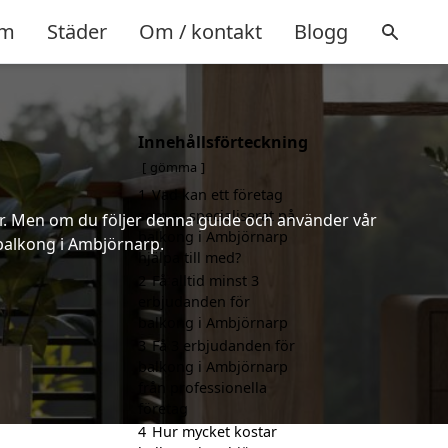
m
Städer
Om / kontakt
Blogg
Innehållsförteckning
gömma
1
Vad kan ett företag
som är specialiserat på
er. Men om du följer denna guide och använder vår
balkong i Ambjörnarp
 balkong i Ambjörnarp.
hjälpa till med?
2
Få alltid minst 3
erbjudanden för
balkong i Ambjörnarp
3
Få 3 erbjudanden för
balkong i Ambjörnarp
från professionella
företag
4
Hur mycket kostar