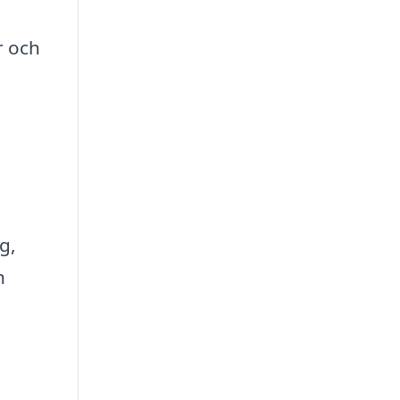
r och
g,
h