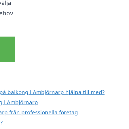
älja
behov
 på balkong i Ambjörnarp hjälpa till med?
ng i Ambjörnarp
rp från professionella företag
?