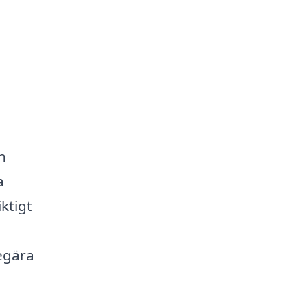
n
a
ktigt
begära