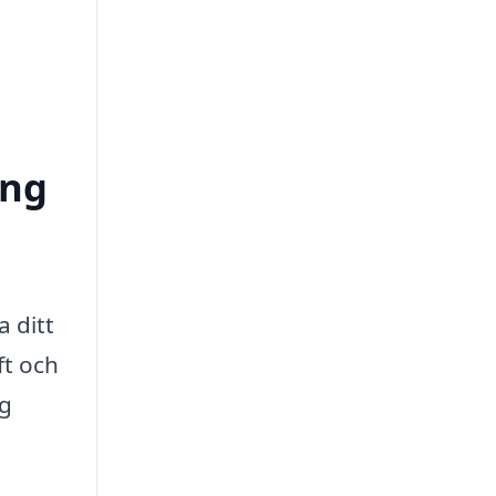
ong
a ditt
ft och
ag
h