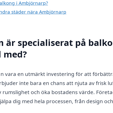
balkong i Ambjörnarp?
 andra städer nära Ambjörnarp
m är specialiserat på balk
ll med?
n vara en utmärkt investering för att förbättr
bjuder inte bara en chans att njuta av frisk lu
av rumslighet och öka bostadens värde. Föret
jälpa dig med hela processen, från design oc