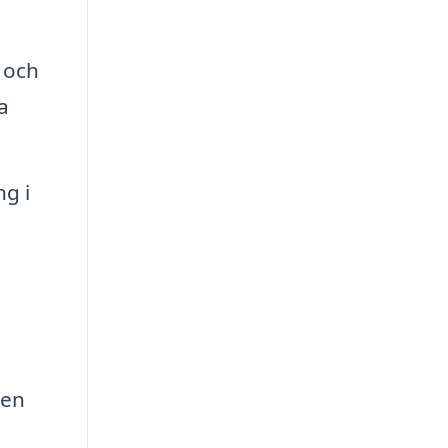
 och
a
g i
 en