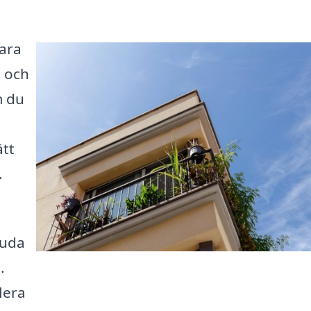
vara
m och
m du
ätt
.
juda
.
flera