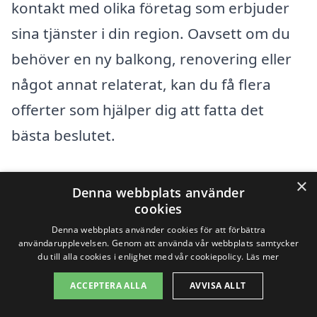
kontakt med olika företag som erbjuder
sina tjänster i din region. Oavsett om du
behöver en ny balkong, renovering eller
något annat relaterat, kan du få flera
offerter som hjälper dig att fatta det
bästa beslutet.
Du kan börja din sökning genom att tänka
×
Denna webbplats använder
på städer i närheten av Bräkne-Hoby. Här
cookies
är några exempel på städer där du kan
Denna webbplats använder cookies för att förbättra
användarupplevelsen. Genom att använda vår webbplats samtycker
hitta tjänster för balkong:
du till alla cookies i enlighet med vår cookiepolicy.
Läs mer
ACCEPTERA ALLA
AVVISA ALLT
Ronneby