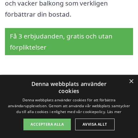
och vacker balkong som verkligen
förbättrar din bostad.
Få 3 erbjudanden, gratis och utan
förpliktelser
Sök efter en
×
Denna webbplats använder
cookies
professionell för
Denna webbplats använder cookies för att förbättra
balkong i andra städer
användarupplevelsen. Genom att använda vår webbplats samtycker
du till alla cookies i enlighet med vår cookiepolicy.
Läs mer
nära Ronneby
ACCEPTERA ALLA
AVVISA ALLT