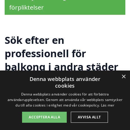
förpliktelser
Sök efter en
professionell för
balkong i andra städer
×
nära Brännland
Denna webbplats använder
cookies
Denna webbplats använder cookies för att förbättra
användarupplevelsen. Genom att använda vår webbplats samtycker
Att hitta rätt expert för att bygga eller
du till alla cookies i enlighet med vår cookiepolicy.
Läs mer
renovera en
balkong i Brännland
ACCEPTERA ALLA
AVVISA ALLT
behöver inte vara en utmaning. Det finns