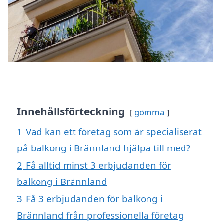
Innehållsförteckning
gömma
1
Vad kan ett företag som är specialiserat
på balkong i Brännland hjälpa till med?
2
Få alltid minst 3 erbjudanden för
balkong i Brännland
3
Få 3 erbjudanden för balkong i
Brännland från professionella företag