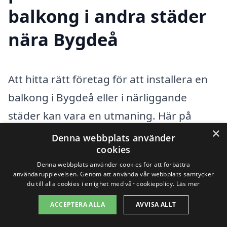
balkong i andra städer
nära Bygdeå
Att hitta rätt företag för att installera en
balkong i Bygdeå eller i närliggande
städer kan vara en utmaning. Här på
×
balkong-pris.se hjälper vi dig att enkelt få
Denna webbplats använder
cookies
kontakt med professionella hantverkare
Denna webbplats använder cookies för att förbättra
som kan erbjuda dig de bästa
användarupplevelsen. Genom att använda vår webbplats samtycker
du till alla cookies i enlighet med vår cookiepolicy.
Läs mer
lösningarna. Att anpassa balkongen efter
dina behov är viktigt, och med rätt hjälp
ACCEPTERA ALLA
AVVISA ALLT
kan du skapa en utomhusvistelse som