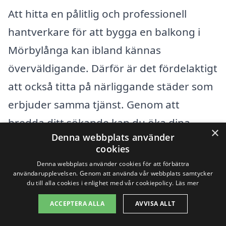
Att hitta en pålitlig och professionell
hantverkare för att bygga en balkong i
Mörbylånga kan ibland kännas
överväldigande. Därför är det fördelaktigt
att också titta på närliggande städer som
erbjuder samma tjänst. Genom att
bredda ditt sökande kan du öka dina
×
Denna webbplats använder
chanser att hitta det perfekta företaget
cookies
som passar dina behov. Här är några
Denna webbplats använder cookies för att förbättra
användarupplevelsen. Genom att använda vår webbplats samtycker
städer i närheten där du kan leta efter
du till alla cookies i enlighet med vår cookiepolicy.
Läs mer
hjälp med balkongprojekt:
ACCEPTERA ALLA
AVVISA ALLT