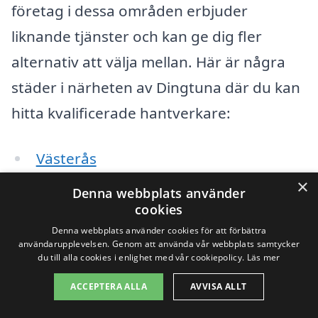
företag i dessa områden erbjuder
liknande tjänster och kan ge dig fler
alternativ att välja mellan. Här är några
städer i närheten av Dingtuna där du kan
hitta kvalificerade hantverkare:
Västerås
×
Skultuna
Denna webbplats använder
cookies
Köping
Denna webbplats använder cookies för att förbättra
användarupplevelsen. Genom att använda vår webbplats samtycker
du till alla cookies i enlighet med vår cookiepolicy.
Läs mer
Hallstahammar
ACCEPTERA ALLA
AVVISA ALLT
Surahammar