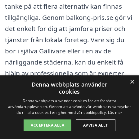
tanke på att flera alternativ kan finnas
tillgängliga. Genom balkong-pris.se gör vi
det enkelt för dig att jämföra priser och
tjänster från lokala företag. Vare sig du
bor i själva Gällivare eller i en av de
närliggande städerna, kan du enkelt få
hjälp av professionella som är experter
×
inom området.
Denna webbplats använder
cookies
Denna webbplats använder cookies för att förbättra
Det kan vara fördelaktigt att överväga
användarupplevelsen. Genom att använda vår webbplats samtycker
du till alla cookies i enlighet med vår cookiepolicy.
Läs mer
företag i omkringliggande städer, såsom:
ACCEPTERA ALLA
AVVISA ALLT
Kiruna