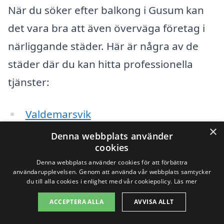
När du söker efter balkong i Gusum kan
det vara bra att även överväga företag i
närliggande städer. Här är några av de
städer där du kan hitta professionella
tjänster:
Valdemarsvik
×
Denna webbplats använder
Mörbylånga
cookies
Motala
Denna webbplats använder cookies för att förbättra
användarupplevelsen. Genom att använda vår webbplats samtycker
du till alla cookies i enlighet med vår cookiepolicy.
Läs mer
Mjölby
ACCEPTERA ALLA
AVVISA ALLT
Bergslagen