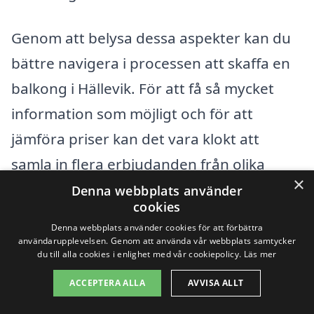
Genom att belysa dessa aspekter kan du
bättre navigera i processen att skaffa en
balkong i Hällevik. För att få så mycket
information som möjligt och för att
jämföra priser kan det vara klokt att
samla in flera erbjudanden från olika
×
företag. Tack vare balkong-pris.se blir det
Denna webbplats använder
cookies
enkelt för dig att hitta pålitliga firmor och
Denna webbplats använder cookies för att förbättra
få skräddarsydda tilbud baserat på dina
användarupplevelsen. Genom att använda vår webbplats samtycker
du till alla cookies i enlighet med vår cookiepolicy.
Läs mer
specifika behov. Med rätt information och
ACCEPTERA ALLA
AVVISA ALLT
val kan du skapa en underbar