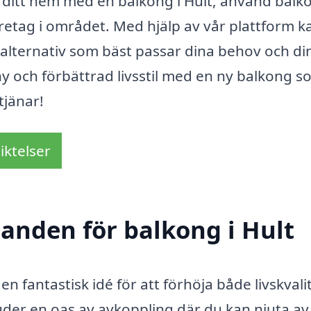
a ditt hem med en balkong i Hult, använd balk
företag i området. Med hjälp av vår plattform k
 alternativ som bäst passar dina behov och di
ny och förbättrad livsstil med en ny balkong 
tjänar!
iktelser
danden för balkong i Hult
en fantastisk idé för att förhöja både livskvali
uder en oas av avkoppling där du kan njuta av