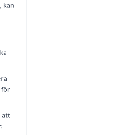
, kan
ska
era
 för
 att
.