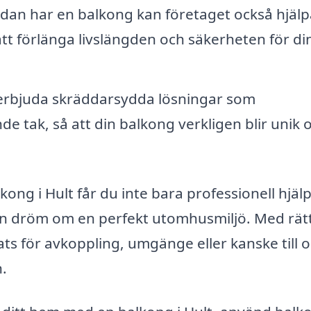
an har en balkong kan företaget också hjälpa 
tt förlänga livslängden och säkerheten för di
erbjuda skräddarsydda lösningar som
e tak, så att din balkong verkligen blir unik 
ong i Hult får du inte bara professionell hjälp
din dröm om en perfekt utomhusmiljö. Med rät
ts för avkoppling, umgänge eller kanske till 
n.