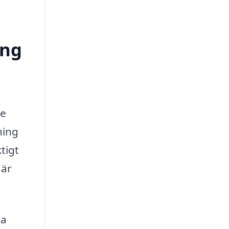
ong
te
ning
tigt
 är
na