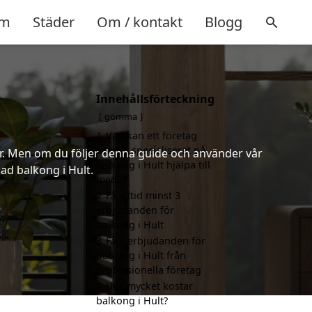
m
Städer
Om / kontakt
Blogg
Innehållsförteckning
gömma
1
Vad kan ett företag
som är specialiserat på
er. Men om du följer denna guide och använder vår
balkong i Hult hjälpa till
had balkong i Hult.
med?
2
Få alltid minst 3
erbjudanden för
balkong i Hult
3
Få 3 erbjudanden för
balkong i Hult från
professionella företag
4
Hur mycket kostar
balkong i Hult?