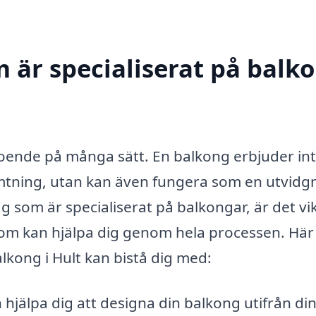
m är specialiserat på balk
 boende på många sätt. En balkong erbjuder in
ämtning, utan kan även fungera som en utvidg
g som är specialiserat på balkongar, är det vik
r som kan hjälpa dig genom hela processen. Här
lkong i Hult kan bistå dig med:
hjälpa dig att designa din balkong utifrån di