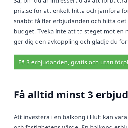
Så, om du är intresserad av att förbättr
pris.se för att enkelt hitta och jämföra 
snabbt få fler erbjudanden och hitta det
budget. Tveka inte att ta steget mot en 
ger dig den avkoppling och glädje du för
Få 3 erbjudanden, gratis och utan förpl
Få alltid minst 3 erbju
Att investera i en balkong i Hult kan vara 
och fastighetens värde. En balkong erbj