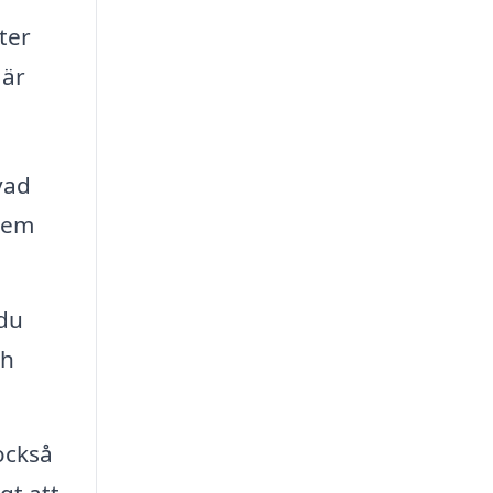
ter
 är
vad
dem
 du
ch
också