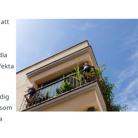
 att
dla
fekta
 dig
g som
a