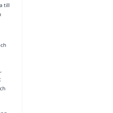
till
n
och
,
t
och