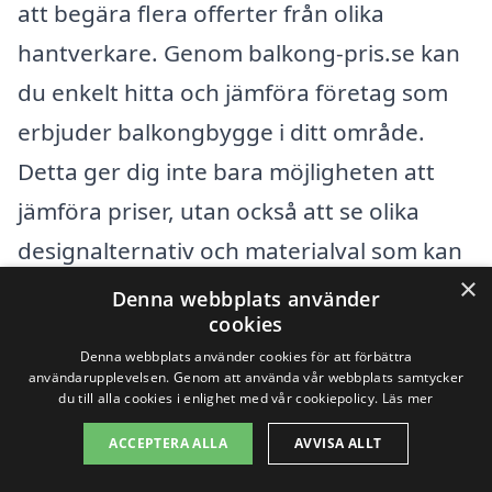
att begära flera offerter från olika
hantverkare. Genom balkong-pris.se kan
du enkelt hitta och jämföra företag som
erbjuder balkongbygge i ditt område.
Detta ger dig inte bara möjligheten att
jämföra priser, utan också att se olika
designalternativ och materialval som kan
×
passa din stil och budget. Att få
Denna webbplats använder
cookies
professionella råd kan dessutom hjälpa
Denna webbplats använder cookies för att förbättra
dig att göra det bästa valet för din nya
användarupplevelsen. Genom att använda vår webbplats samtycker
du till alla cookies i enlighet med vår cookiepolicy.
Läs mer
balkong i Kristvallabrunn.
ACCEPTERA ALLA
AVVISA ALLT
Få 3 erbjudanden, gratis och utan