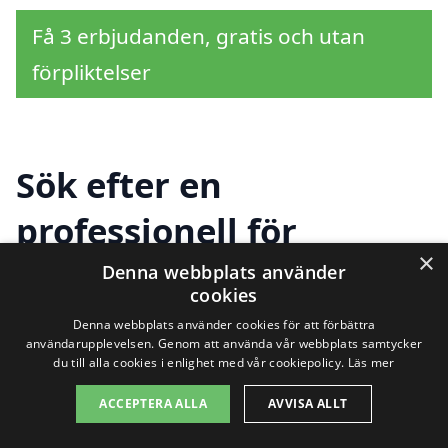
Få 3 erbjudanden, gratis och utan
förpliktelser
Sök efter en
professionell för
×
balkong i andra städer
Denna webbplats använder
cookies
nära Kungsbacka
Denna webbplats använder cookies för att förbättra
användarupplevelsen. Genom att använda vår webbplats samtycker
du till alla cookies i enlighet med vår cookiepolicy.
Läs mer
Att hitta rätt hjälp för att bygga eller
ACCEPTERA ALLA
AVVISA ALLT
renovera en balkong i Kungsbacka kan