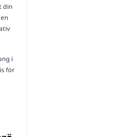
t din
 en
ativ
ong i
s för