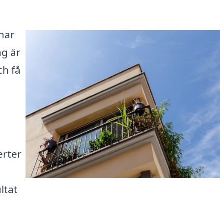
har
ng är
ch få
erter
å
ltat