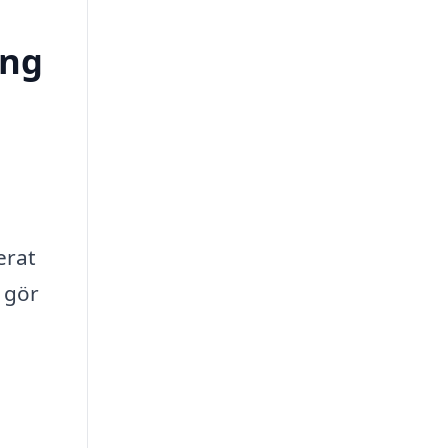
ong
erat
m gör