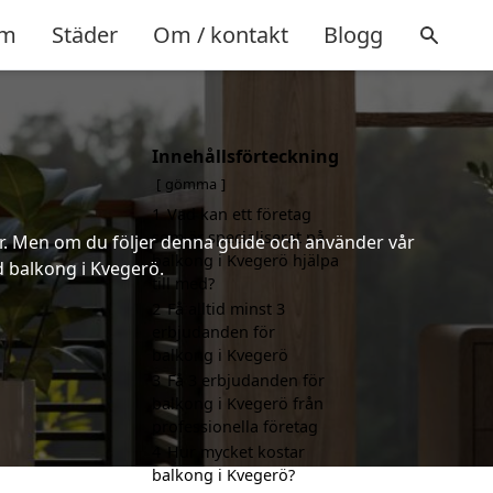
m
Städer
Om / kontakt
Blogg
Innehållsförteckning
gömma
1
Vad kan ett företag
som är specialiserat på
er. Men om du följer denna guide och använder vår
balkong i Kvegerö hjälpa
d balkong i Kvegerö.
till med?
2
Få alltid minst 3
erbjudanden för
balkong i Kvegerö
3
Få 3 erbjudanden för
balkong i Kvegerö från
professionella företag
4
Hur mycket kostar
balkong i Kvegerö?