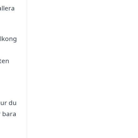
llera
alkong
sten
hur du
r bara