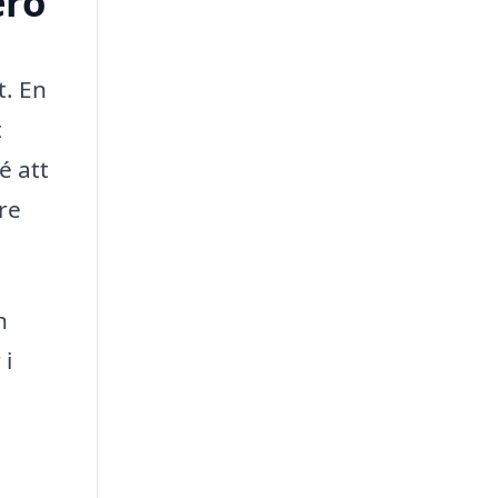
erö
t. En
t
é att
tre
h
 i