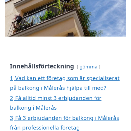
Innehållsförteckning
gömma
1
Vad kan ett företag som är specialiserat
på balkong i Målerås hjälpa till med?
2
Få alltid minst 3 erbjudanden för
balkong i Målerås
3
Få 3 erbjudanden för balkong i Målerås
från professionella företag