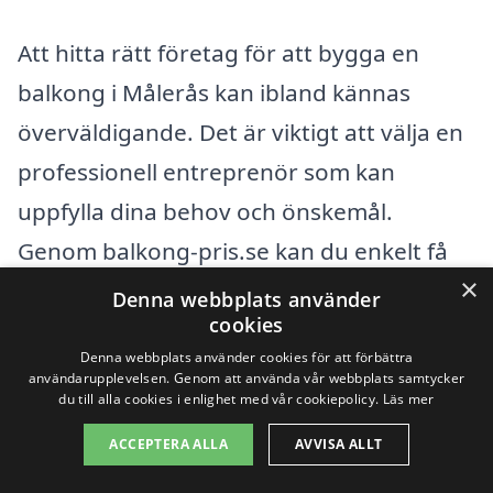
Att hitta rätt företag för att bygga en
balkong i Målerås kan ibland kännas
överväldigande. Det är viktigt att välja en
professionell entreprenör som kan
uppfylla dina behov och önskemål.
Genom balkong-pris.se kan du enkelt få
×
kontakt med ett antal lokala företag som
Denna webbplats använder
cookies
specialiserar sig på balkonger. Genom att
Denna webbplats använder cookies för att förbättra
samla flera offerter får du en bättre
användarupplevelsen. Genom att använda vår webbplats samtycker
du till alla cookies i enlighet med vår cookiepolicy.
Läs mer
överblick över priser och alternativ.
ACCEPTERA ALLA
AVVISA ALLT
Som en del av den större regionen kan