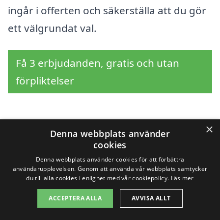
ingår i offerten och säkerställa att du gör
ett välgrundat val.
Få 3 erbjudanden, gratis och utan
förpliktelser
×
Sök efter en
Denna webbplats använder
cookies
professionell för
Denna webbplats använder cookies för att förbättra
användarupplevelsen. Genom att använda vår webbplats samtycker
balkong i andra städer
du till alla cookies i enlighet med vår cookiepolicy.
Läs mer
nära Öjersjö
ACCEPTERA ALLA
AVVISA ALLT