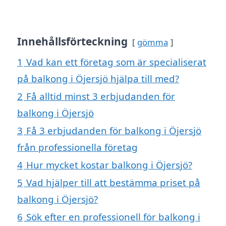
Innehållsförteckning
gömma
1
Vad kan ett företag som är specialiserat
på balkong i Öjersjö hjälpa till med?
2
Få alltid minst 3 erbjudanden för
balkong i Öjersjö
3
Få 3 erbjudanden för balkong i Öjersjö
från professionella företag
4
Hur mycket kostar balkong i Öjersjö?
5
Vad hjälper till att bestämma priset på
balkong i Öjersjö?
6
Sök efter en professionell för balkong i