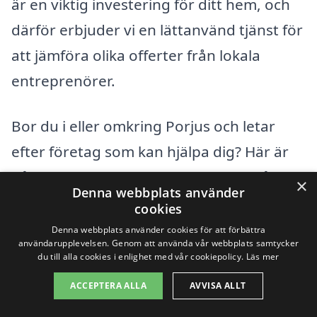
är en viktig investering för ditt hem, och
därför erbjuder vi en lättanvänd tjänst för
att jämföra olika offerter från lokala
entreprenörer.
Bor du i eller omkring Porjus och letar
efter företag som kan hjälpa dig? Här är
några städer i närheten där du också kan
×
Denna webbplats använder
hitta professionell hjälp:
cookies
Denna webbplats använder cookies för att förbättra
användarupplevelsen. Genom att använda vår webbplats samtycker
Jokkmokk
du till alla cookies i enlighet med vår cookiepolicy.
Läs mer
Södra Sandby
ACCEPTERA ALLA
AVVISA ALLT