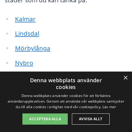
Kalmar
Lindsdal
Mörbylånga
Nybro
×
Färjestaden
Denna webbplats använder
cookies
Borgholm
Denna webbplats använder cookies för att förbättra
användarupplevelsen. Genom att använda vår webbplats samtycker
Öland
du till alla cookies i enlighet med vår cookiepolicy.
Läs mer
ACCEPTERA ALLA
AVVISA ALLT
Sandvik