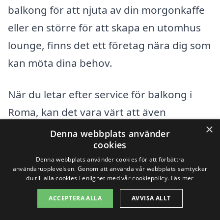
balkong för att njuta av din morgonkaffe
eller en större för att skapa en utomhus
lounge, finns det ett företag nära dig som
kan möta dina behov.
När du letar efter service för balkong i
Roma, kan det vara värt att även
×
överväga företag i de omkringliggande
Denna webbplats använder
cookies
städerna. Här är några exempel på
Denna webbplats använder cookies för att förbättra
närliggande platser där du kan söka efter
användarupplevelsen. Genom att använda vår webbplats samtycker
du till alla cookies i enlighet med vår cookiepolicy.
Läs mer
professionella balkongleverantörer:
ACCEPTERA ALLA
AVVISA ALLT
Visby