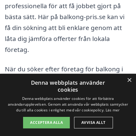
professionella för att få jobbet gjort på
bästa sätt. Här på balkong-pris.se kan vi
få din sökning att bli enklare genom att
låta dig jämföra offerter från lokala
företag.
När du söker efter företag för balkong i
×
Svinninge, bör du också överväga
Denna webbplats använder
cookies
alternativ i närliggande städer. Följande
Denna webbplats använder cookies för att förbättra
städer kan vara bra alternativ att
användarupplevelsen. Genom att använda vår webbplats samtycker
du till alla cookies i enlighet med vår cookiepolicy.
Läs mer
undersöka:
ACCEPTERA ALLA
AVVISA ALLT
Åkersberga