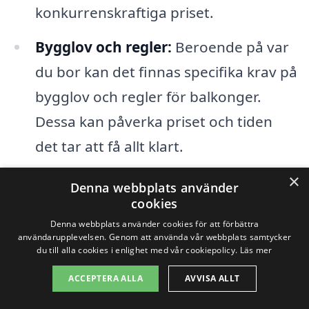
konkurrenskraftiga priset.
Bygglov och regler:
Beroende på var
du bor kan det finnas specifika krav på
bygglov och regler för balkonger.
Dessa kan påverka priset och tiden
det tar att få allt klart.
×
Denna webbplats använder
Det är alltid en bra idé att samla in flera
cookies
offerter från olika företag för att få en
Denna webbplats använder cookies för att förbättra
uppfattning om vad en
balkong i
användarupplevelsen. Genom att använda vår webbplats samtycker
du till alla cookies i enlighet med vår cookiepolicy.
Läs mer
Töreboda
kan kosta. På balkong-pris.se är
ACCEPTERA ALLA
AVVISA ALLT
vi här för att hjälpa dig att hitta rätt