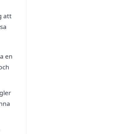
 att
ssa
pa en
 och
gler
enna
n