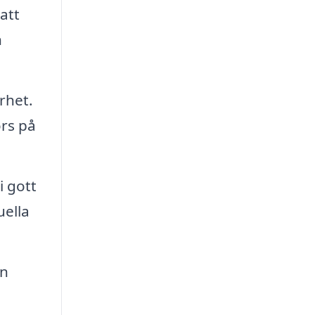
att
h
rhet.
örs på
i gott
uella
an