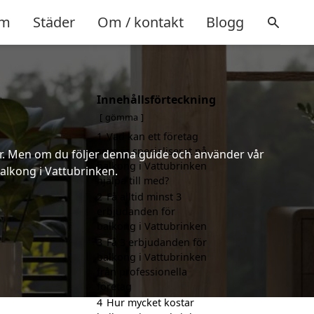
m
Städer
Om / kontakt
Blogg
Innehållsförteckning
gömma
1
Vad kan ett företag
som är specialiserat på
er. Men om du följer denna guide och använder vår
balkong i Vattubrinken
balkong i Vattubrinken.
hjälpa till med?
2
Få alltid minst 3
erbjudanden för
balkong i Vattubrinken
3
Få 3 erbjudanden för
balkong i Vattubrinken
från professionella
företag
4
Hur mycket kostar