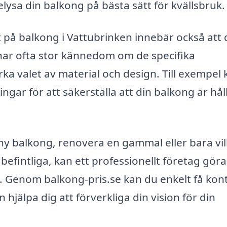
ysa din balkong på bästa sätt för kvällsbruk.
at på balkong i Vattubrinken innebär också att 
ag har ofta stor kännedom om de specifika
ka valet av material och design. Till exempel 
ngar för att säkerställa att din balkong är hål
ny balkong, renovera en gammal eller bara vil
befintliga, kan ett professionellt företag göra
. Genom balkong-pris.se kan du enkelt få kon
jälpa dig att förverkliga din vision för din