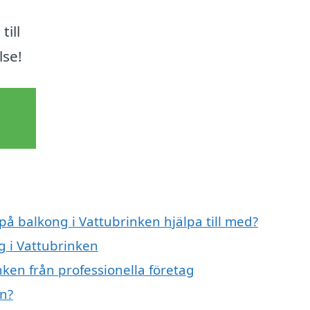
till
lse!
 på balkong i Vattubrinken hjälpa till med?
g i Vattubrinken
ken från professionella företag
en?