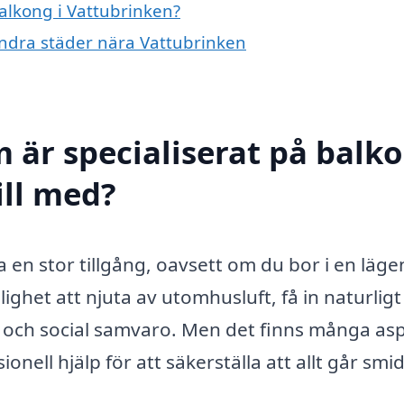
balkong i Vattubrinken?
 andra städer nära Vattubrinken
m är specialiserat på balk
ill med?
a en stor tillgång, oavsett om du bor i en läg
ighet att njuta av utomhusluft, få in naturligt 
ng och social samvaro. Men det finns många as
ell hjälp för att säkerställa att allt går smid