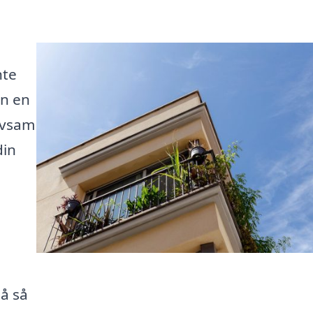
nte
en en
rivsam
din
på så