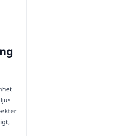
ong
enhet
ljus
pekter
igt,