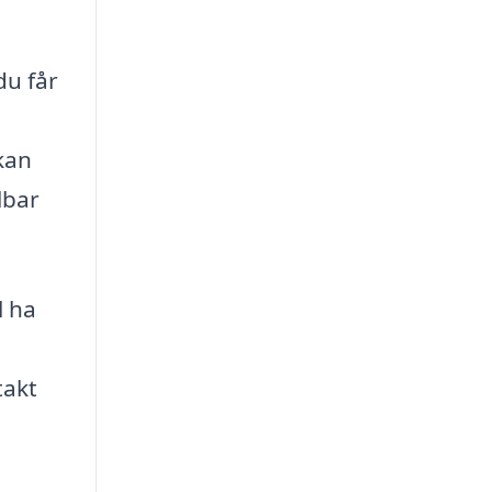
du får
kan
lbar
l ha
takt