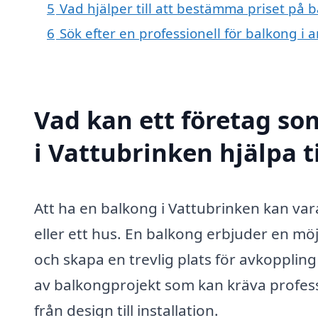
5
Vad hjälper till att bestämma priset på 
6
Sök efter en professionell för balkong i
Vad kan ett företag so
i Vattubrinken hjälpa t
Att ha en balkong i Vattubrinken kan var
eller ett hus. En balkong erbjuder en möjl
och skapa en trevlig plats för avkoppli
av balkongprojekt som kan kräva profession
från design till installation.