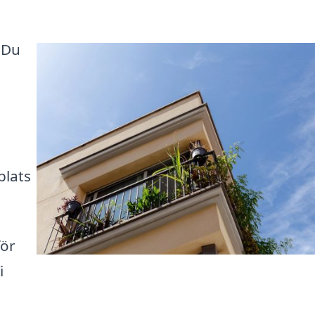
 Du
plats
för
i