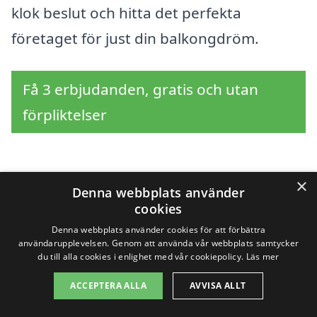
klok beslut och hitta det perfekta
företaget för just din balkongdröm.
Få 3 erbjudanden, gratis och utan
förpliktelser
×
Sök efter en
Denna webbplats använder
cookies
professionell för
Denna webbplats använder cookies för att förbättra
användarupplevelsen. Genom att använda vår webbplats samtycker
balkong i andra städer
du till alla cookies i enlighet med vår cookiepolicy.
Läs mer
nära Smedby
ACCEPTERA ALLA
AVVISA ALLT