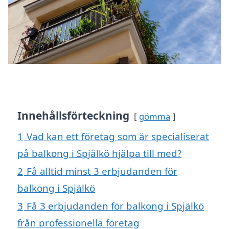
Innehållsförteckning
gömma
1
Vad kan ett företag som är specialiserat
på balkong i Spjälkö hjälpa till med?
2
Få alltid minst 3 erbjudanden för
balkong i Spjälkö
3
Få 3 erbjudanden för balkong i Spjälkö
från professionella företag