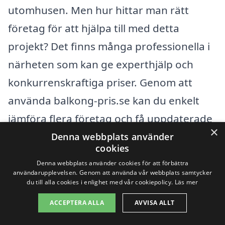
utomhusen. Men hur hittar man rätt
företag för att hjälpa till med detta
projekt? Det finns många professionella i
närheten som kan ge experthjälp och
konkurrenskraftiga priser. Genom att
använda balkong-pris.se kan du enkelt
jämföra flera företag och få uppdaterade
×
erbjudanden.
Denna webbplats använder
cookies
Denna webbplats använder cookies för att förbättra
När du letar efter företag som
användarupplevelsen. Genom att använda vår webbplats samtycker
du till alla cookies i enlighet med vår cookiepolicy.
Läs mer
specialiserar sig på
balkong i Spjälkö
,
överväg att också titta på entreprenörer i
ACCEPTERA ALLA
AVVISA ALLT
de omkringliggande städerna. Att