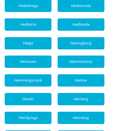
Hedeskoga
Hedesunda
Hedkärra
Hedlunda
Helgö
Helsingborg
Hemavan
Hemmestorp
Hemmingsmark
Hemse
Henån
Herräng
Herrljunga
Herrskog