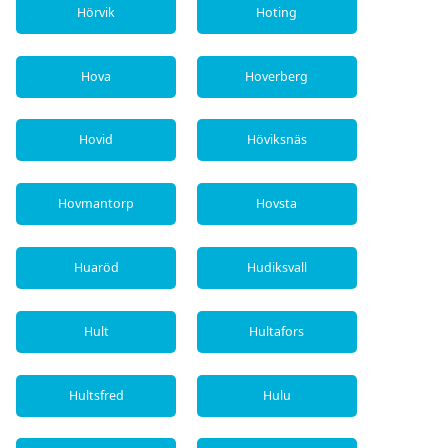
Hörvik
Hoting
Hova
Hoverberg
Hovid
Höviksnäs
Hovmantorp
Hovsta
Huaröd
Hudiksvall
Hult
Hultafors
Hultsfred
Hulu