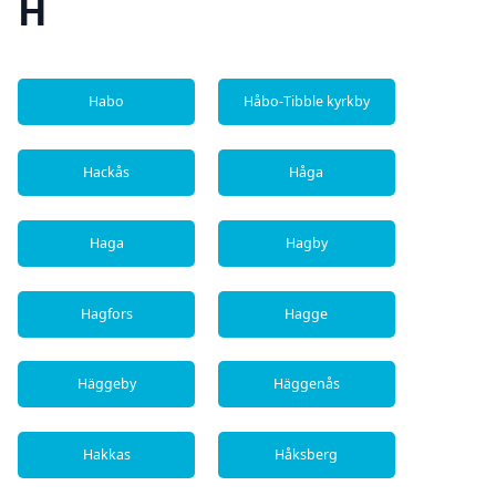
H
Habo
Håbo-Tibble kyrkby
Hackås
Håga
Haga
Hagby
Hagfors
Hagge
Häggeby
Häggenås
Hakkas
Håksberg