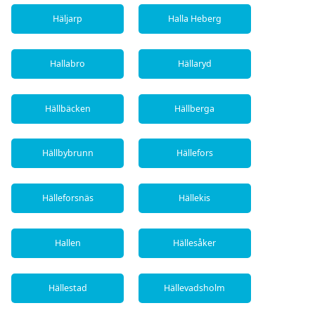
Häljarp
Halla Heberg
Hallabro
Hällaryd
Hällbäcken
Hällberga
Hällbybrunn
Hällefors
Hälleforsnäs
Hällekis
Hallen
Hällesåker
Hällestad
Hällevadsholm