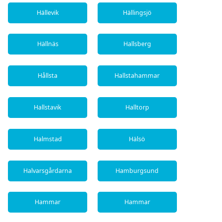
Hällevik
Hällingsjö
Hällnäs
Hallsberg
Hållsta
Hallstahammar
Hallstavik
Halltorp
Halmstad
Hälsö
Halvarsgårdarna
Hamburgsund
Hammar
Hammar