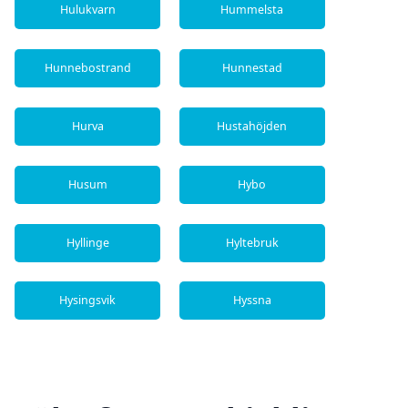
Hulukvarn
Hummelsta
Hunnebostrand
Hunnestad
Hurva
Hustahöjden
Husum
Hybo
Hyllinge
Hyltebruk
Hysingsvik
Hyssna