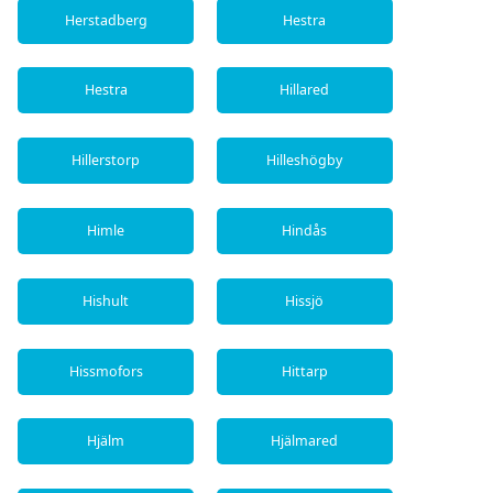
Herstadberg
Hestra
Hestra
Hillared
Hillerstorp
Hilleshögby
Himle
Hindås
Hishult
Hissjö
Hissmofors
Hittarp
Hjälm
Hjälmared