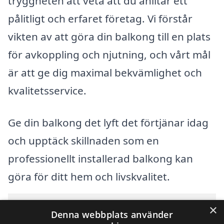
tryggheten att veta att du anlitar ett
pålitligt och erfaret företag. Vi förstår
vikten av att göra din balkong till en plats
för avkoppling och njutning, och vårt mål
är att ge dig maximal bekvämlighet och
kvalitetsservice.
Ge din balkong det lyft det förtjänar idag
och upptäck skillnaden som en
professionellt installerad balkong kan
göra för ditt hem och livskvalitet.
Innehållsförteckning
×
gömma
Denna webbplats använder
1
Översikt över svenska städer som börjar med H