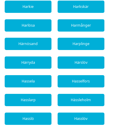
Harkie
Harkskär
Harlösa
Harmånger
Härnösand
Harplinge
Härryda
Härslöv
Hassela
Hasselfors
Hasslarp
Hässleholm
Hasslö
Hasslöv