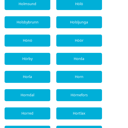
Holmsund
Hölö
Holsbybrunn
Holsljunga
Hönö
Höör
Hörby
Horda
Horla
Horn
Horndal
Hörnefors
Horred
Hortlax