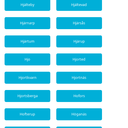
Hjälteby
Hjältevad
Hjärnarp
Hjärsås
Hjärtum
Hjärup
Hjo
Hjorted
Hjortkvarn
Hjortnäs
Hjortsberga
Hofors
Hofterup
Höganäs