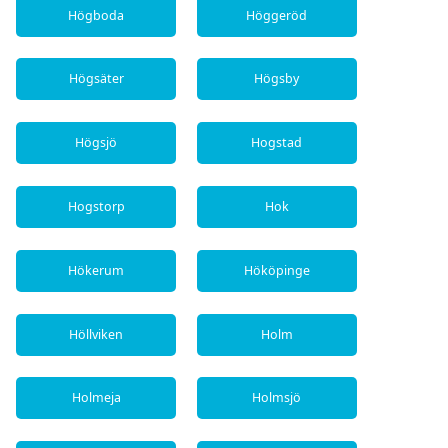
Högboda
Höggeröd
Högsäter
Högsby
Högsjö
Hogstad
Hogstorp
Hok
Hökerum
Hököpinge
Höllviken
Holm
Holmeja
Holmsjö